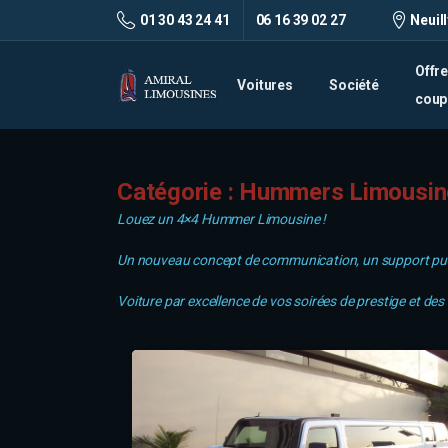
01 30 43 24 41
06 16 39 02 27
Neuil
Offr
Voitures
Société
coup
Catégorie :
Hummers Limousin
Louez un 4×4 Hummer Limousine !
Un nouveau concept de communication, un support publici
Voiture par excellence de vos soirées de prestige et de