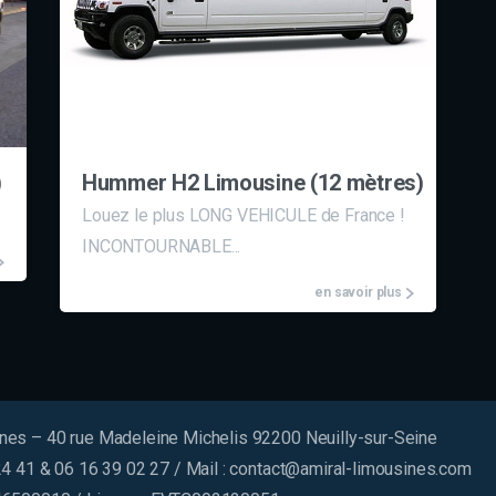
)
Hummer H2 Limousine (12 mètres)
Louez le plus LONG VEHICULE de France !
INCONTOURNABLE...
en savoir plus
nes – 40 rue Madeleine Michelis 92200 Neuilly-sur-Seine
24 41 & 06 16 39 02 27 / Mail :
contact@amiral-limousines.com